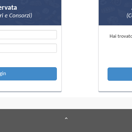
ervata
ri e Consorzi)
(C
Hai trovat
gin